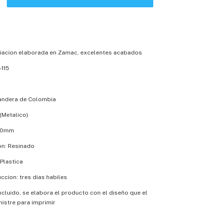
iacion elaborada en Zamac, excelentes acabados
-115
Bandera de Colombia
(Metalico)
x20mm
on: Resinado
Plastica
cion: tres dias habiles
incluido, se elabora el producto con el diseño que el
nistre para imprimir