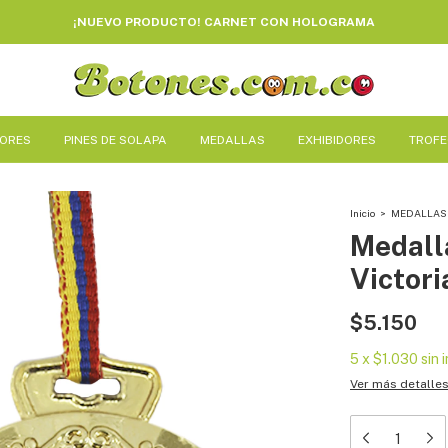
¡NUEVO PRODUCTO! CARNET CON HOLOGRAMA
DORES
PINES DE SOLAPA
MEDALLAS
EXHIBIDORES
TROF
Inicio
>
MEDALLAS
Medall
Victori
$5.150
5
x
$1.030
sin 
Ver más detalle