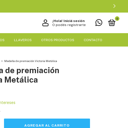
0
¡Hola!
Iniciá sesión
O podés registrarte
EOS
LLAVEROS
OTROS PRODUCTOS
CONTACTO
>
Medalla de premiación Victoria Metálica
a de premiación
a Metálica
intereses
s