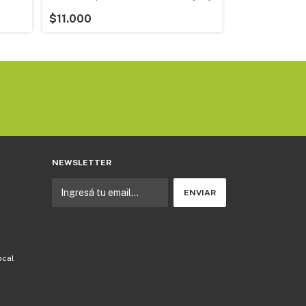
Medalla de prem
$11.000
$8.600
NEWSLETTER
ocal