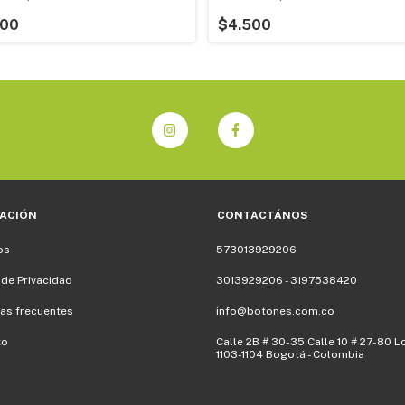
600
$4.500
ACIÓN
CONTACTÁNOS
os
573013929206
 de Privacidad
3013929206 - 3197538420
as frecuentes
info@botones.com.co
to
Calle 2B # 30-35 Calle 10 # 27-80 L
1103-1104 Bogotá - Colombia