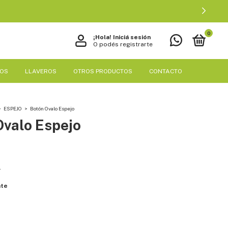
0
¡Hola!
Iniciá sesión
O podés registrarte
EOS
LLAVEROS
OTROS PRODUCTOS
CONTACTO
>
ESPEJO
>
Botón Ovalo Espejo
Ovalo Espejo
s
nte