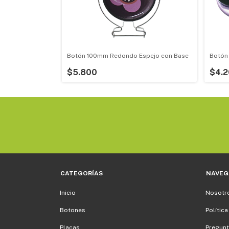
spejo
Botón 100mm Redondo Espejo con Base
Botón
$5.800
$4.
CATEGORÍAS
NAVEG
Inicio
Nosotr
Botones
Política
Placas
Pregunt