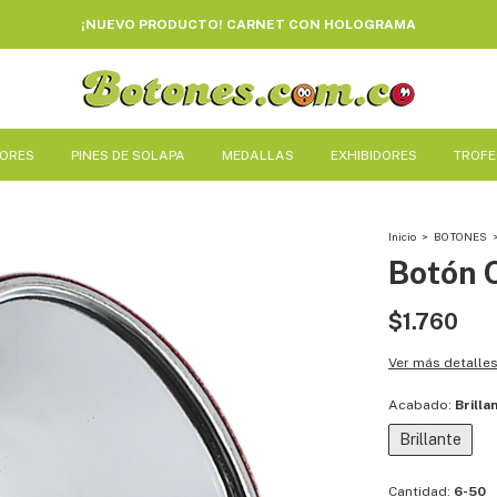
¡NUEVO PRODUCTO! CARNET CON HOLOGRAMA
DORES
PINES DE SOLAPA
MEDALLAS
EXHIBIDORES
TROF
Inicio
>
BOTONES
Botón 
$1.760
Ver más detalle
Acabado:
Brilla
Brillante
Cantidad:
6-50