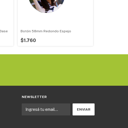
 Base
Botón 58mm Redondo Espejo
Botón 75mm Re
$1.760
$2.540
NEWSLETTER