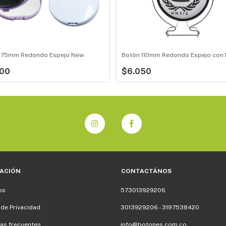
 75mm Redondo Espejo New
Botón 110mm Redondo Espejo con
200
$6.050
ACIÓN
CONTACTÁNOS
os
573013929206
 de Privacidad
3013929206 - 3197538420
as frecuentes
info@botones.com.co