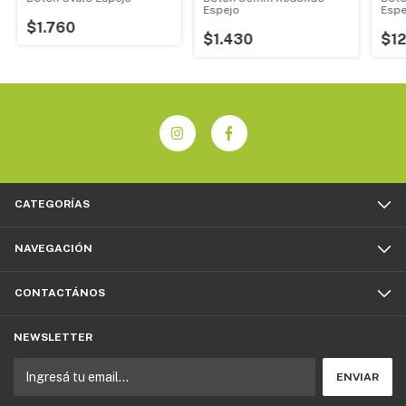
Espejo
Espe
$1.760
$1.430
$12
CATEGORÍAS
NAVEGACIÓN
CONTACTÁNOS
NEWSLETTER