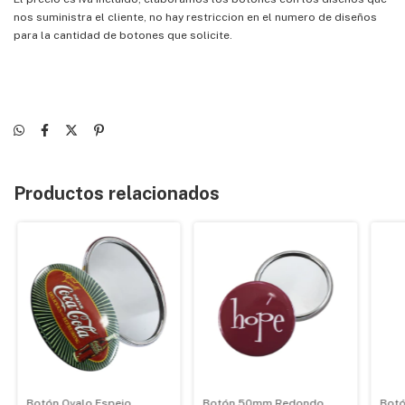
nos suministra el cliente, no hay restriccion en el numero de diseños
para la cantidad de botones que solicite.
Productos relacionados
Botón Ovalo Espejo
Botón 50mm Redondo
Bot