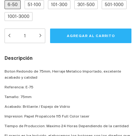
6-50
51-100
101-300
301-500
501-1000
1001-3000
Descripción
Boton Redondo de 75mm, Herraje Metalico Importado, excelente
acabado y calidad
Referencia: E-75
Tamaño: 75mm
Acabado: Brillante / Espejo de Vidrio
Impresion: Papel Propalcote 115 Full Color laser
Tiempo de Produccion: Maximo 24 Horas Dependiendo de la cantidad
El precio es Iva Incluido, elaboramos los botones con los diseños que