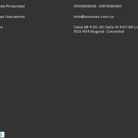
 de Privacidad
3013929206 - 3197538420
as frecuentes
info@botones.com.co
to
Calle 2B # 30-35 Calle 10 # 27-80 L
1103-1104 Bogotá - Colombia