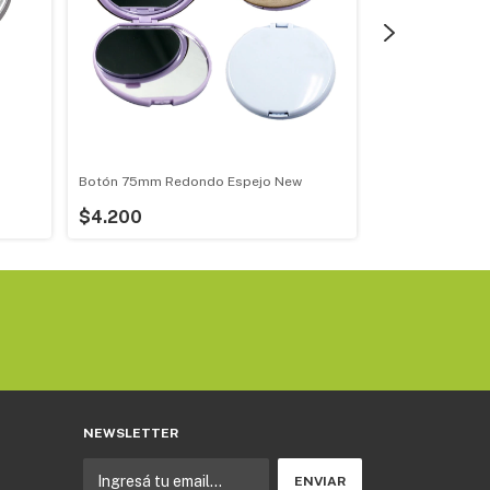
Botón 75mm Redondo Espejo New
Botón 100mm Re
$4.200
$5.800
NEWSLETTER