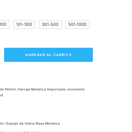
100
101-300
301-500
501-1000
e 110mm, Herraje Metalico Importado, excelente
ad
te / Espejo de Vidrio Base Metalica