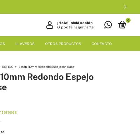
0
¡Hola!
Iniciá sesión
O podés registrarte
EOS
LLAVEROS
OTROS PRODUCTOS
CONTACTO
>
ESPEJO
>
Botón 110mm Redondo Espejo con Base
110mm Redondo Espejo
se
intereses
s
nte