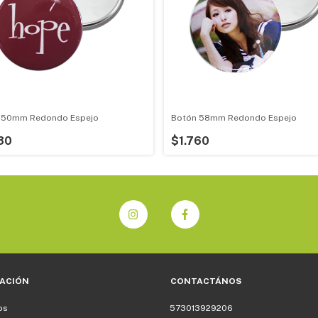
 50mm Redondo Espejo
Botón 58mm Redondo Espejo
30
$1.760
ACIÓN
CONTACTÁNOS
os
573013929206