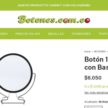
¡NUEVO PRODUCTO! CARNET CON HOLOGRAMA
DORES
PINES DE SOLAPA
MEDALLAS
EXHIBIDORES
TROF
Inicio
>
BOTONES
Botón 
con Ba
$6.050
6
x
$1.008
sin 
Ver más detalle
Acabado:
Brilla