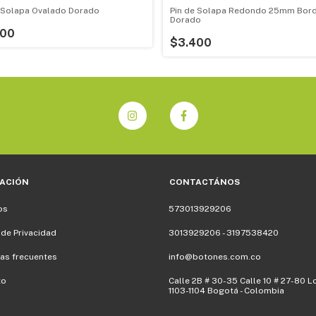
e Solapa Ovalado Dorado
Pin de Solapa Redondo 25mm Bor
Dorado
400
$3.400
ACIÓN
CONTACTÁNOS
os
573013929206
 de Privacidad
3013929206 - 3197538420
as frecuentes
info@botones.com.co
to
Calle 2B # 30-35 Calle 10 # 27-80 L
1103-1104 Bogotá - Colombia