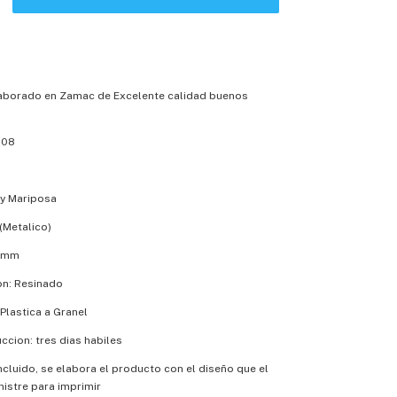
laborado en Zamac de Excelente calidad buenos
108
a y Mariposa
(Metalico)
13mm
on: Resinado
Plastica a Granel
cion: tres dias habiles
incluido, se elabora el producto con el diseño que el
nistre para imprimir