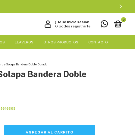
0
¡Hola!
Iniciá sesión
O podés registrarte
EOS
LLAVEROS
OTROS PRODUCTOS
CONTACTO
n de Solapa Bandera Doble Dorado
 Solapa Bandera Doble
intereses
s