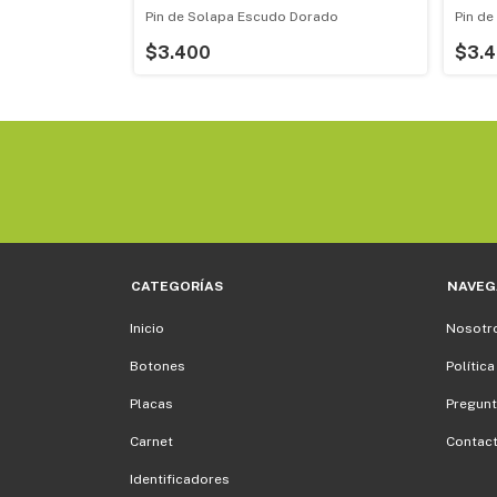
 20mm Plateado
Pin de Solapa Escudo Dorado
Pin d
$3.400
$3.
CATEGORÍAS
NAVEG
Inicio
Nosotr
Botones
Política
Placas
Pregunt
Carnet
Contac
Identificadores