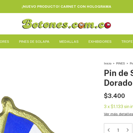
¡NUEVO PRODUCTO! CARNET CON HOLOGRAMA
DORES
PINES DE SOLAPA
MEDALLAS
EXHIBIDORES
TROF
Inicio
>
PINES
>
Pi
Pin de
Dorado
$3.400
3
x
$1.133
sin 
Ver más detalle