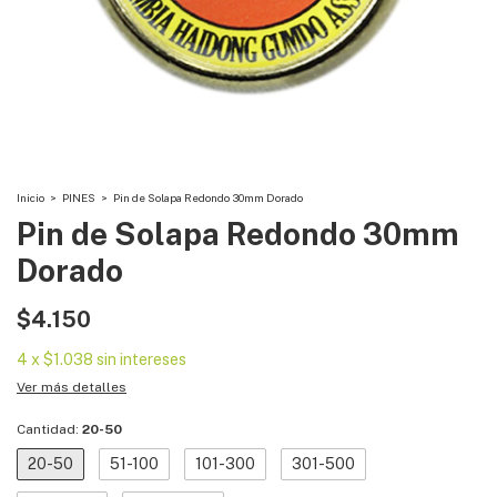
Inicio
>
PINES
>
Pin de Solapa Redondo 30mm Dorado
Pin de Solapa Redondo 30mm
Dorado
$4.150
4
x
$1.038
sin intereses
Ver más detalles
Cantidad:
20-50
20-50
51-100
101-300
301-500