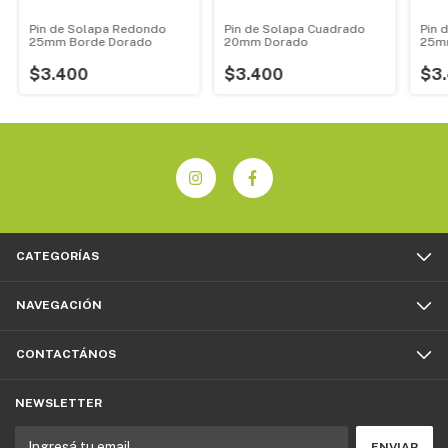
Pin de Solapa Redondo
Pin de Solapa Cuadrado
Pin 
25mm Borde Dorado
20mm Dorado
25m
$3.400
$3.400
$3
CATEGORÍAS
NAVEGACIÓN
CONTACTÁNOS
NEWSLETTER