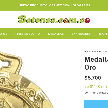
¡NUEVO PRODUCTO! CARNET CON HOLOGRAMA
DORES
PINES DE SOLAPA
MEDALLAS
EXHIBIDORES
TROF
Inicio
>
MEDALLAS
Medall
Oro
$5.700
5
x
$1.140
sin 
Ver más detalle