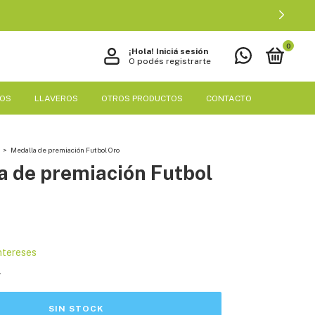
0
¡Hola!
Iniciá sesión
O podés registrarte
EOS
LLAVEROS
OTROS PRODUCTOS
CONTACTO
>
Medalla de premiación Futbol Oro
a de premiación Futbol
intereses
s