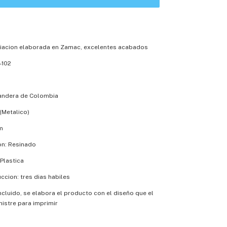
iacion elaborada en Zamac, excelentes acabados
-102
Bandera de Colombia
(Metalico)
m
on: Resinado
Plastica
cion: tres dias habiles
incluido, se elabora el producto con el diseño que el
nistre para imprimir