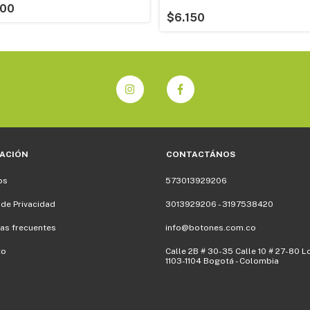
500
$6.150
ACIÓN
CONTACTÁNOS
os
573013929206
 de Privacidad
3013929206 - 3197538420
as frecuentes
info@botones.com.co
to
Calle 2B # 30-35 Calle 10 # 27-80 L
1103-1104 Bogotá - Colombia