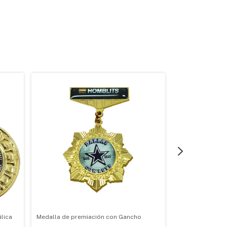
lica
Medalla de premiación con Gancho
Medalla de prem