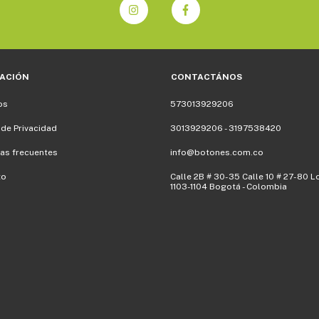
ACIÓN
CONTACTÁNOS
os
573013929206
 de Privacidad
3013929206 - 3197538420
as frecuentes
info@botones.com.co
to
Calle 2B # 30-35 Calle 10 # 27-80 L
1103-1104 Bogotá - Colombia