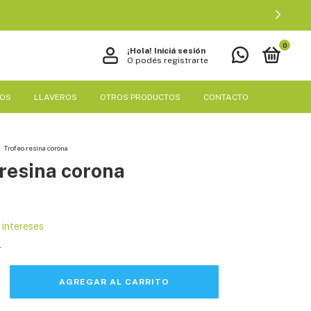
0
¡Hola!
Iniciá sesión
O podés registrarte
EOS
LLAVEROS
OTROS PRODUCTOS
CONTACTO
Trofeo resina corona
resina corona
n intereses
s