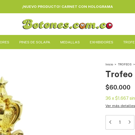
¡NUEVO PRODUCTO! CARNET CON HOLOGRAMA
DORES
PINES DE SOLAPA
MEDALLAS
EXHIBIDORES
TROF
Inicio
>
TROFEOS
>
Trofeo 
$60.000
36
x
$1.667
si
Ver más detalle