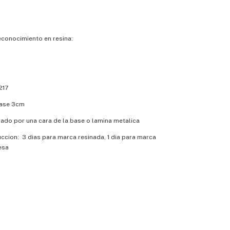
econocimiento en resina:
217
ase 3cm
ado por una cara de la base o lamina metalica
cion: 3 dias para marca resinada, 1 dia para marca
esa