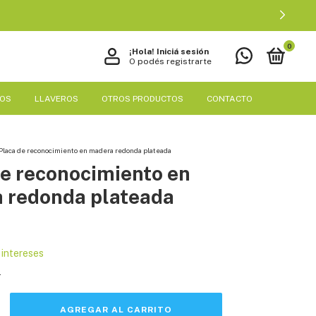
0
¡Hola!
Iniciá sesión
O podés registrarte
EOS
LLAVEROS
OTROS PRODUCTOS
CONTACTO
Placa de reconocimiento en madera redonda plateada
de reconocimiento en
 redonda plateada
 intereses
s