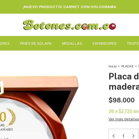
¡NUEVO PRODUCTO! CARNET CON HOLOGRAMA
DORES
PINES DE SOLAPA
MEDALLAS
EXHIBIDORES
TROF
Inicio
>
PLACAS
>
Placa 
madera
$98.000
36
x
$2.722
sin
Ver más detalle