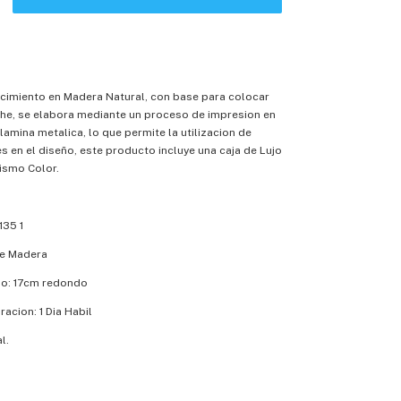
cimiento en Madera Natural, con base para colocar
che, se elabora mediante un proceso de impresion en
lamina metalica, lo que permite la utilizacion de
s en el diseño, este producto incluye una caja de Lujo
ismo Color.
135 1
de Madera
o: 17cm redondo
acion: 1 Dia Habil
l.