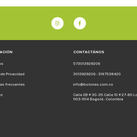
ACIÓN
CONTACTÁNOS
os
573013929206
 de Privacidad
3013929206 - 3197538420
as frecuentes
info@botones.com.co
to
Calle 2B # 30-35 Calle 10 # 27-80 L
1103-1104 Bogotá - Colombia