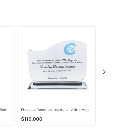
25cm
Placa de Reconocimiento en Vidrio Hoja
Placa de Recono
Malta 30x38cm
$110.000
$110.000