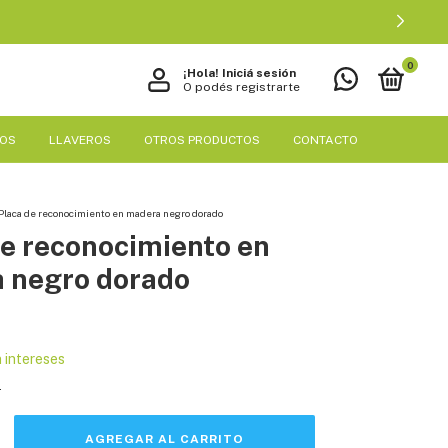
0
¡Hola!
Iniciá sesión
O podés registrarte
EOS
LLAVEROS
OTROS PRODUCTOS
CONTACTO
Placa de reconocimiento en madera negro dorado
de reconocimiento en
 negro dorado
n intereses
s