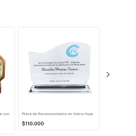
a con
Placa de Reconocimiento en Vidrio Hoja
Placa de Recon
20x20cm
$110.000
$110.000