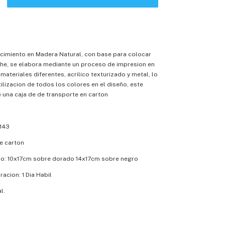
cimiento en Madera Natural, con base para colocar
che, se elabora mediante un proceso de impresion en
materiales diferentes, acrilico texturizado y metal, lo
tilizacion de todos los colores en el diseño, este
 una caja de de transporte en carton
-143
e carton
o: 10x17cm sobre dorado 14x17cm sobre negro
acion: 1 Dia Habil
l.