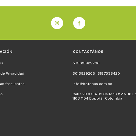
ACIÓN
CONTACTÁNOS
os
573013929206
 de Privacidad
3013929206 - 3197538420
as frecuentes
info@botones.com.co
to
Calle 2B # 30-35 Calle 10 # 27-80 L
1103-1104 Bogotá - Colombia