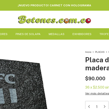
¡NUEVO PRODUCTO! CARNET CON HOLOGRAMA
DORES
PINES DE SOLAPA
MEDALLAS
EXHIBIDORES
TROF
Inicio
>
PLACAS
>
Placa 
madera
$90.000
36
x
$2.500
si
Ver más detalle