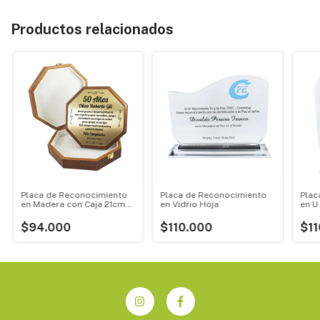
Productos relacionados
Placa de Reconocimiento
Placa de Reconocimiento
Plac
en Madera con Caja 21cm
en Vidrio Hoja
en U
Hexágono
$94.000
$110.000
$11