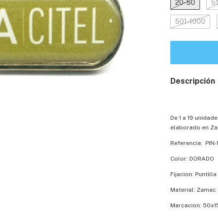
20-50
5
501-1000
Descripción
De 1 a 19 unidad
elaborado en Za
Referencia: PIN-
Color: DORADO
Fijacion: Puntill
Material: Zamac 
Marcacion: 50x