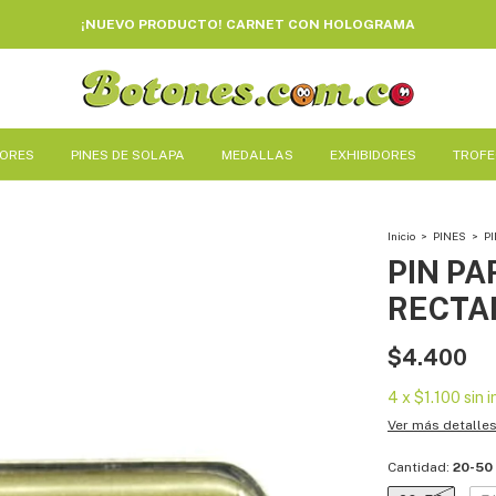
¡NUEVO PRODUCTO! CARNET CON HOLOGRAMA
DORES
PINES DE SOLAPA
MEDALLAS
EXHIBIDORES
TROF
Inicio
>
PINES
>
P
PIN P
RECTA
$4.400
4
x
$1.100
sin 
Ver más detalle
Cantidad:
20-50