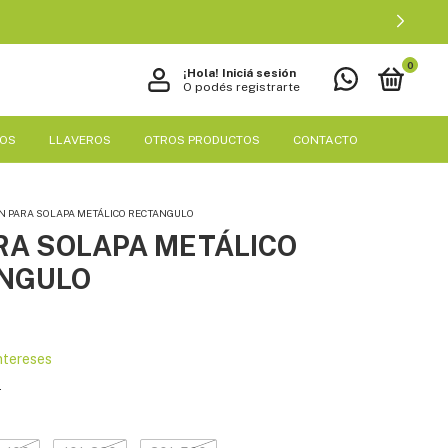
0
¡Hola!
Iniciá sesión
O podés registrarte
EOS
LLAVEROS
OTROS PRODUCTOS
CONTACTO
IN PARA SOLAPA METÁLICO RECTANGULO
ARA SOLAPA METÁLICO
NGULO
intereses
s