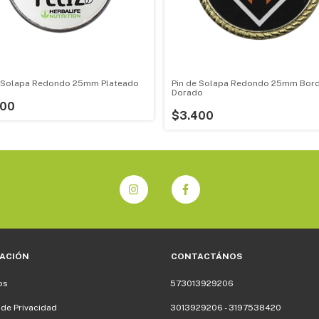
e Solapa Redondo 25mm Plateado
Pin de Solapa Redondo 25mm Bor
Dorado
400
$3.400
ACIÓN
CONTACTÁNOS
os
573013929206
 de Privacidad
3013929206 - 3197538420