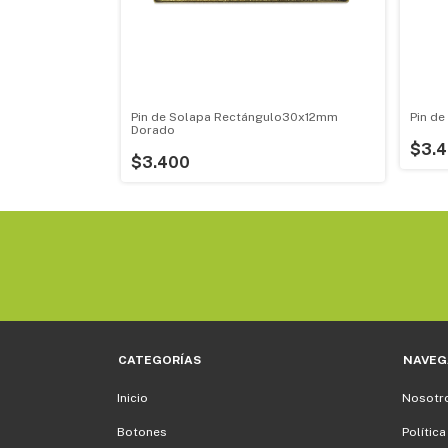
oble Dorado
Pin de Solapa Rectángulo30x12mm
Pin d
Dorado
$3.
$3.400
CATEGORÍAS
NAVEG
Inicio
Nosotr
Botones
Política