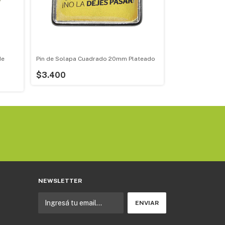
de
Pin de Solapa Cuadrado 20mm Plateado
Pin de Solapa P
$3.400
$3.400
NEWSLETTER