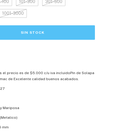
1-100
101-300
301-500
1001-3000
es el precio es de $5.000 c/u iva incluidoPin de Solapa
mac de Excelente calidad buenos acabados.
127
a y Mariposa
(Metalico)
15 mm