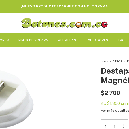
¡NUEVO PRODUCTO! CARNET CON HOLOGRAMA
DORES
PINES DE SOLAPA
MEDALLAS
EXHIBIDORES
TROF
Inicio
>
OTROS
>
D
Destap
Magnét
$2.700
2
x
$1.350
sin 
Ver más detalle