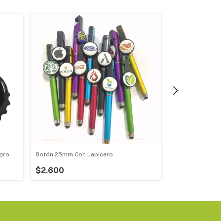
gro
Botón 25mm Con Lapicero
Foto Retablo 5
$2.600
$70.000