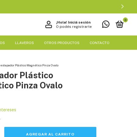
0
¡Hola!
Iniciá sesión
O podés registrarte
EOS
LLAVEROS
OTROS PRODUCTOS
CONTACTO
estapador Plástico Magnético Pinza Ovalo
ador Plástico
ico Pinza Ovalo
intereses
s