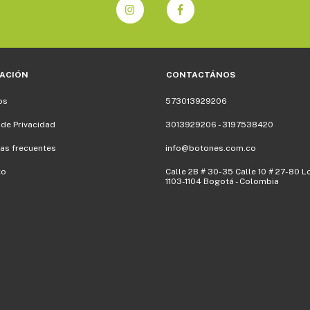
ACIÓN
CONTACTÁNOS
os
573013929206
 de Privacidad
3013929206 - 3197538420
as frecuentes
info@botones.com.co
to
Calle 2B # 30-35 Calle 10 # 27-80 L
1103-1104 Bogotá - Colombia