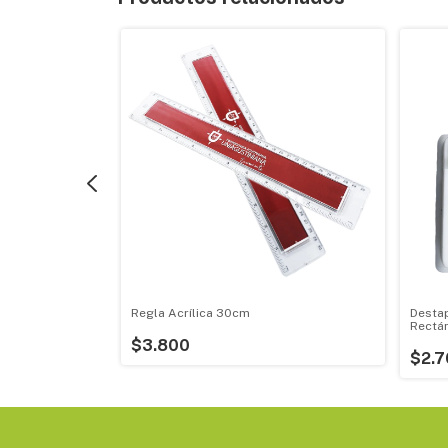
tráctil
Regla Acrílica 30cm
Destap
Rectá
$3.800
$2.7