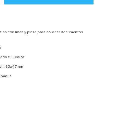
tico con Iman y pinza para colocar Documentos
o
ado full color
ion: 63x47mm
mpaque