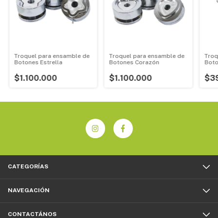
Troquel para ensamble de
Troquel para ensamble de
Troq
Botones Estrella
Botones Corazón
Bot
$1.100.000
$1.100.000
$3
CATEGORÍAS
NAVEGACIÓN
CONTACTÁNOS