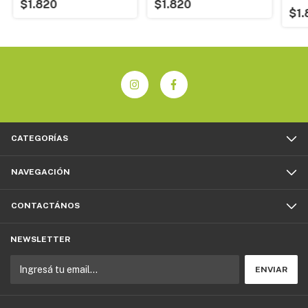
$1.820
$1.820
$1.
CATEGORÍAS
NAVEGACIÓN
CONTACTÁNOS
NEWSLETTER