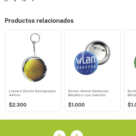
Productos relacionados
Llavero Botón Destapador
Botón 40mm Redondo
Bot
44mm
Metálico con Gancho
Metá
$2.300
$1.000
$1.